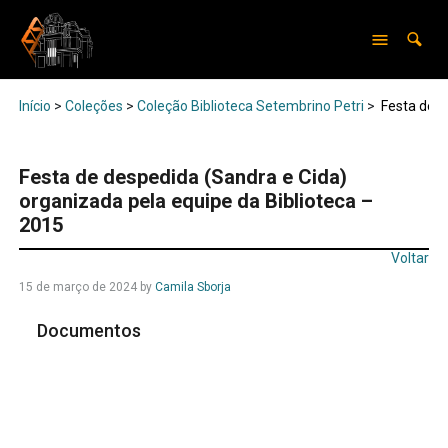
Início
>
Coleções
>
Coleção Biblioteca Setembrino Petri
>
Festa de d
Festa de despedida (Sandra e Cida)
organizada pela equipe da Biblioteca –
2015
Voltar
15 de março de 2024
by
Camila Sborja
Documentos