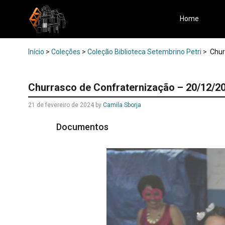
Home
Início
>
Coleções
>
Coleção Biblioteca Setembrino Petri
>
Chur
Churrasco de Confraternização – 20/12/2
21 de fevereiro de 2024
by
Camila Sborja
Documentos