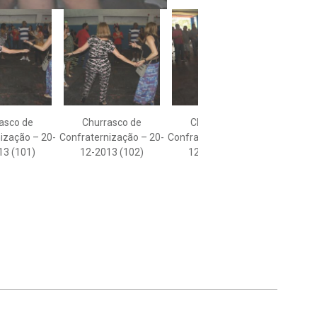
asco de
Churrasco de
Churrasco de
Chu
ização – 20-
Confraternização – 20-
Confraternização – 20-
Confrate
13 (101)
12-2013 (102)
12-2013 (103)
12-2