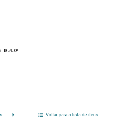
i - IGc/USP
Visita Orientada Calouros – Geologia 2014
Voltar para a lista de itens