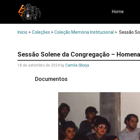
Home
Início
>
Coleções
>
Coleção Memória Institucional
>
Sessão So
Sessão Solene da Congregação – Homena
18 de setembro de 2024
by
Camila Sborja
Documentos