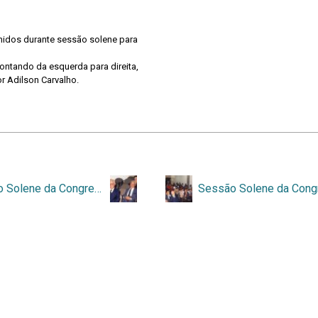
 contando da esquerda para direita,
or Adilson Carvalho.
Sessão Solene da Congregação – Homenagem aos professores aposentados