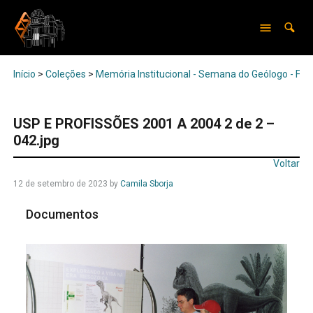
Início
>
Coleções
>
Memória Institucional - Semana do Geólogo - Feir
USP E PROFISSÕES 2001 A 2004 2 de 2 –
042.jpg
Voltar
12 de setembro de 2023
by
Camila Sborja
Documentos