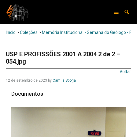
Início
>
Coleções
>
Memória Institucional - Semana do Geólogo - Feir
USP E PROFISSÕES 2001 A 2004 2 de 2 –
054.jpg
Voltar
12 de setembro de 2023
by
Camila Sborja
Documentos