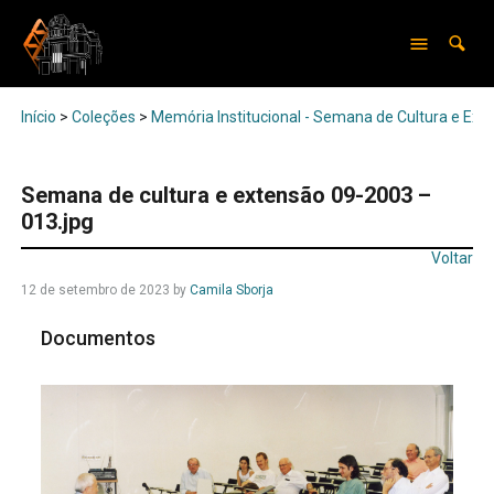
Início
>
Coleções
>
Memória Institucional - Semana de Cultura e Ext
Semana de cultura e extensão 09-2003 –
013.jpg
Voltar
12 de setembro de 2023
by
Camila Sborja
Documentos