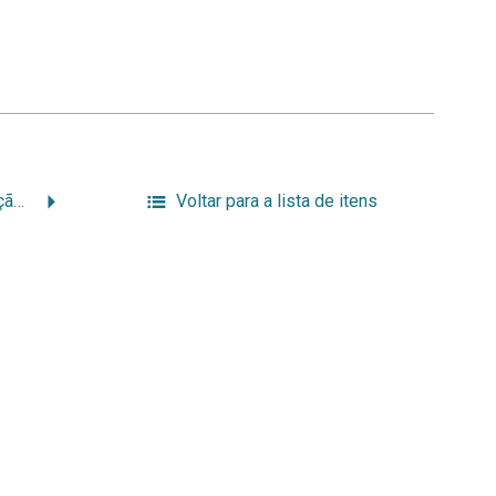
30 anos de Pós-Graduação 6-12-2000 – 003.jpg
Voltar para a lista de itens