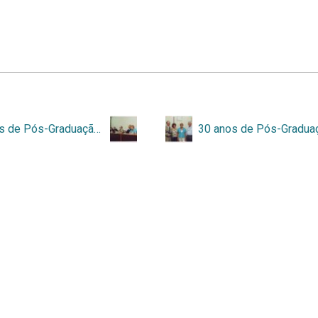
30 anos de Pós-Graduação 6-12-2000 – 001.jpg
ess
e
Tainacan
.