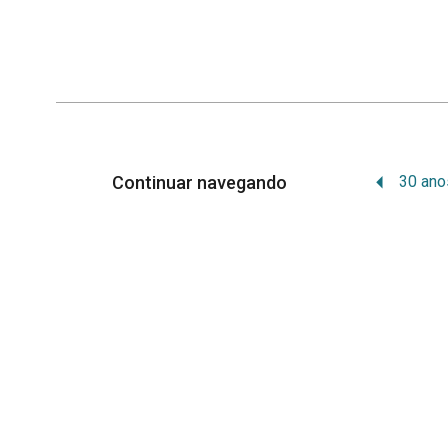
Continuar navegando
Memória Institucional
Orgulhosamente desenvolvido por
WordPr