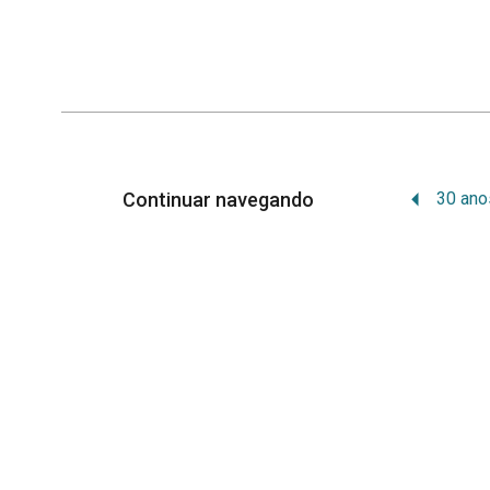
Continuar navegando
Memória Institucional
Orgulhosamente desenvolvido por
WordPr