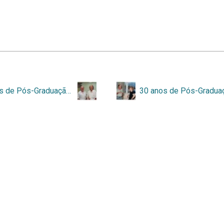
30 anos de Pós-Graduação 6-12-2000 – 015.jpg
ess
e
Tainacan
.