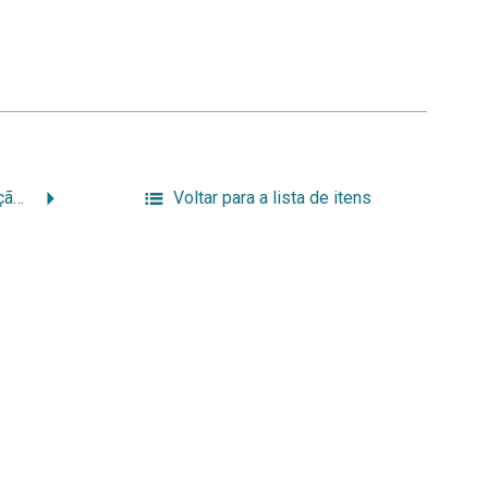
30 anos de Pós-Graduação 6-12-2000 – 017.jpg
Voltar para a lista de itens