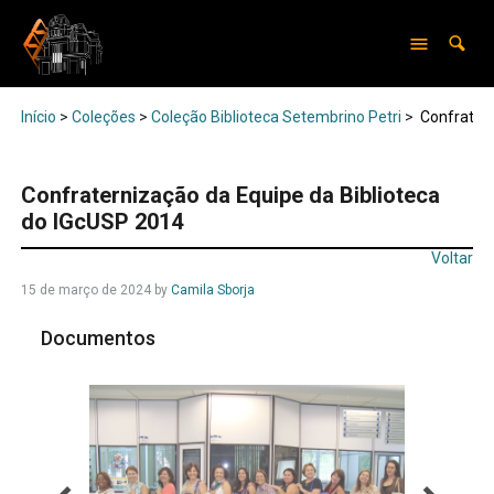
Início
>
Coleções
>
Coleção Biblioteca Setembrino Petri
>
Confratern
Confraternização da Equipe da Biblioteca
do IGcUSP 2014
Voltar
15 de março de 2024
by
Camila Sborja
Documentos