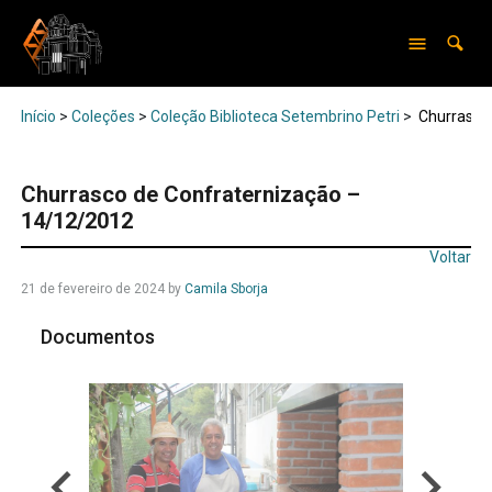
Início
>
Coleções
>
Coleção Biblioteca Setembrino Petri
>
Churrasco 
Churrasco de Confraternização –
14/12/2012
Voltar
21 de fevereiro de 2024
by
Camila Sborja
Documentos