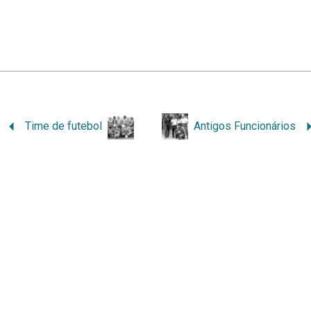
Time de futebol
Antigos Funcionários
ess
e
Tainacan
.