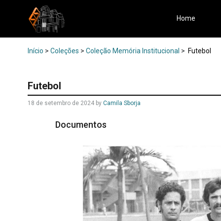
Home
Início
>
Coleções
>
Coleção Memória Institucional
>
Futebol
Futebol
18 de setembro de 2024
by
Camila Sborja
Documentos