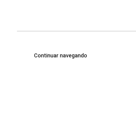
Continuar navegando
Memória Institucional
Orgulhosamente desenvolvido por
WordPr