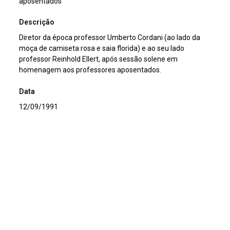
aposentados
Descrição
Diretor da época professor Umberto Cordani (ao lado da
moça de camiseta rosa e saia florida) e ao seu lado
professor Reinhold Ellert, após sessão solene em
homenagem aos professores aposentados.
Data
12/09/1991
Continuar navegando
Sessão Solene em homenagem aos professores aposentados
Sessão Solene em homenagem aos professores aposentados
Voltar para a lista de itens