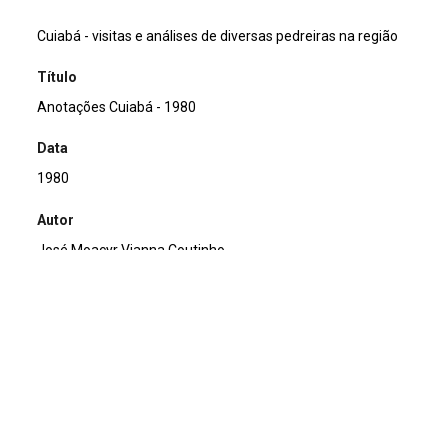
Cuiabá - visitas e análises de diversas pedreiras na região
Título
Anotações Cuiabá - 1980
Data
1980
Autor
José Moacyr Vianna Coutinho
Continuar navegando
Caderneta de anotações – Platô de Poços de Caldas – sem data
Anotações Maresias – sem data