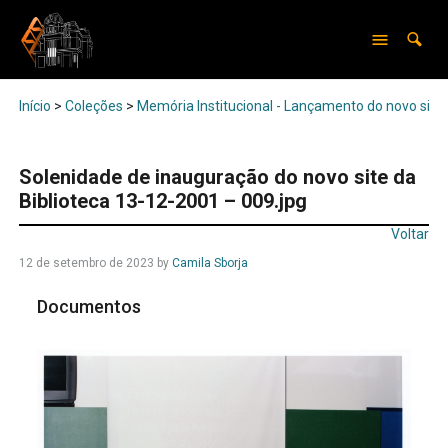
Início
>
Coleções
>
Memória Institucional - Lançamento do novo site 
Solenidade de inauguração do novo site da
Biblioteca 13-12-2001 – 009.jpg
Voltar
12 de setembro de 2023
by
Camila Sborja
Documentos