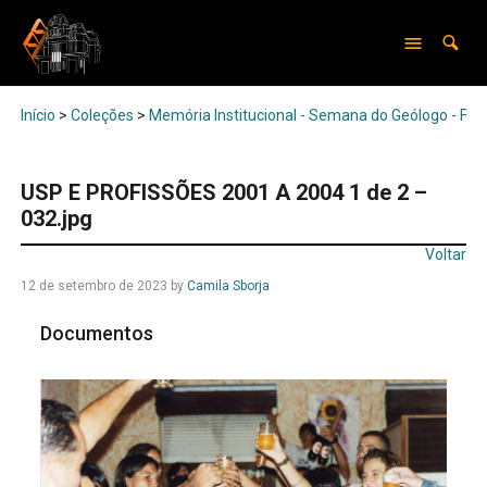
Início
>
Coleções
>
Memória Institucional - Semana do Geólogo - Feir
USP E PROFISSÕES 2001 A 2004 1 de 2 –
032.jpg
Voltar
12 de setembro de 2023
by
Camila Sborja
Documentos