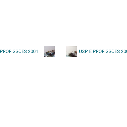
USP E PROFISSÕES 2001 A 2004 2 de 2 – 082.jpg
ess
e
Tainacan
.