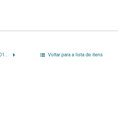
USP E PROFISSÕES 2001 A 2004 2 de 2 – 084.jpg
Voltar para a lista de itens