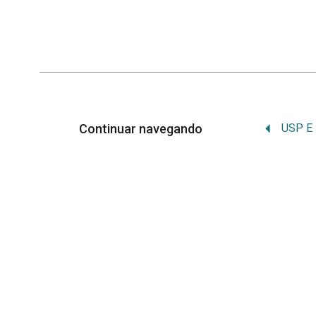
Continuar navegando
Memória Institucional
Orgulhosamente desenvolvido por
WordPr