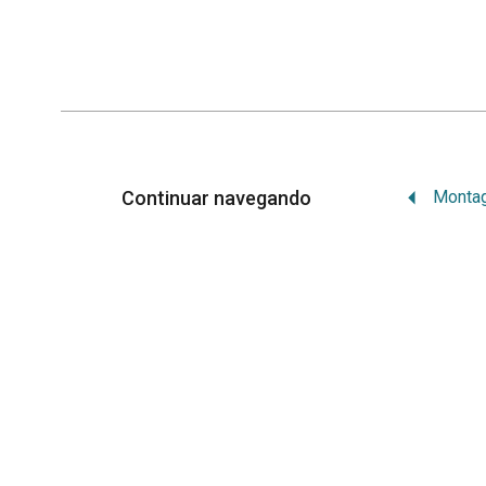
Continuar navegando
Memória Institucional
Orgulhosamente desenvolvido por
WordPr