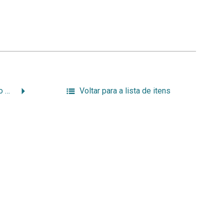
Montagem e inauguração da réplica do Allosaurus – 012.jpg
Voltar para a lista de itens