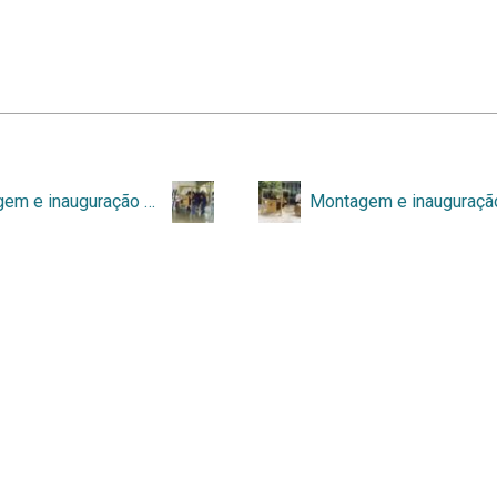
Montagem e inauguração da réplica do Allosaurus – 010.jpg
ess
e
Tainacan
.