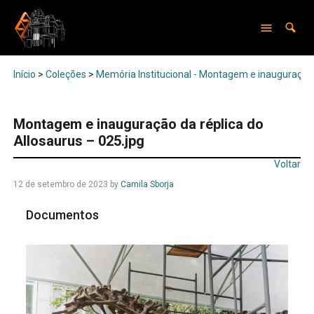
Início
>
Coleções
>
Memória Institucional - Montagem e inauguração 
Montagem e inauguração da réplica do
Allosaurus – 025.jpg
Voltar
12 de setembro de 2023
by
Camila Sborja
Documentos