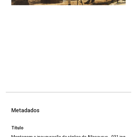
Metadados
Título
Montagem e inauguração da réplica do Allosaurus - 031.jpg