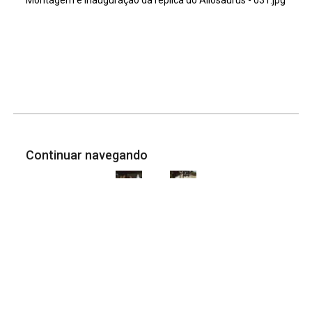
Continuar navegando
Montagem e inauguração da réplica do Allosaurus – 030.jpg
Montagem e inauguração da réplica do Allosaurus – 032.jpg
Voltar para a lista de itens