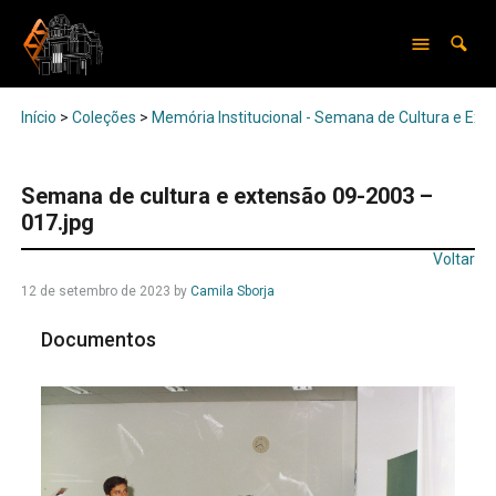
Início
>
Coleções
>
Memória Institucional - Semana de Cultura e Ext
Semana de cultura e extensão 09-2003 –
017.jpg
Voltar
12 de setembro de 2023
by
Camila Sborja
Documentos