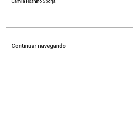
Camila Hoshino Sborja
Continuar navegando
Diplomação da resistência – 12/2023
Voltar para a lista de itens
Memória Institucional