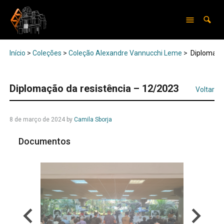
Início
>
Coleções
>
Coleção Alexandre Vannucchi Leme
>
Diplomação
Diplomação da resistência – 12/2023
Voltar
8 de março de 2024
by
Camila Sborja
Documentos