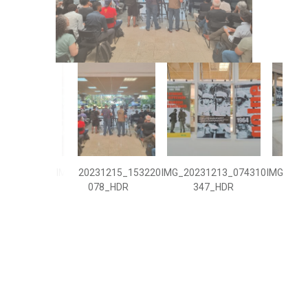
IMG_20231215_153220
IMG_20231213_074310
IMG_202
078_HDR
347_HDR
9