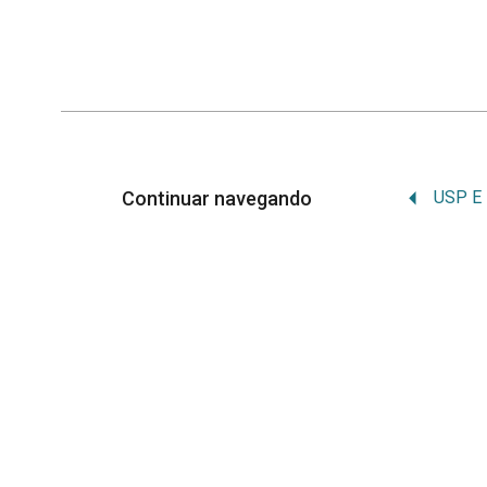
Continuar navegando
Memória Institucional
Orgulhosamente desenvolvido por
WordPr