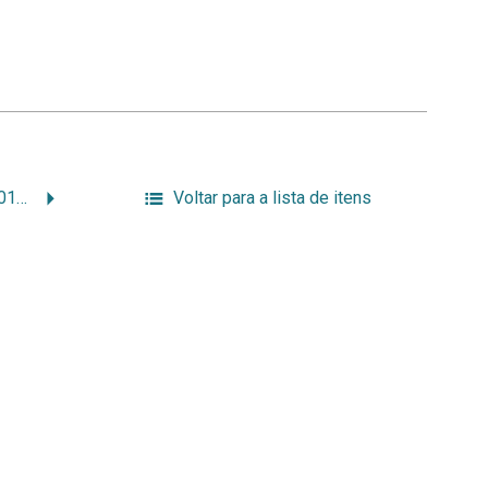
USP E PROFISSÕES 2001 A 2004 2 de 2 – 105.jpg
Voltar para a lista de itens