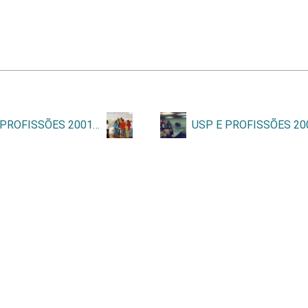
USP E PROFISSÕES 2001 A 2004 2 de 2 – 103.jpg
ess
e
Tainacan
.