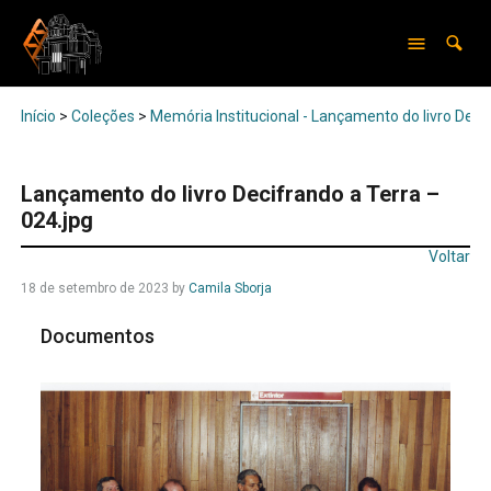
Início
>
Coleções
>
Memória Institucional - Lançamento do livro Deci
Lançamento do livro Decifrando a Terra –
024.jpg
Voltar
18 de setembro de 2023
by
Camila Sborja
Documentos