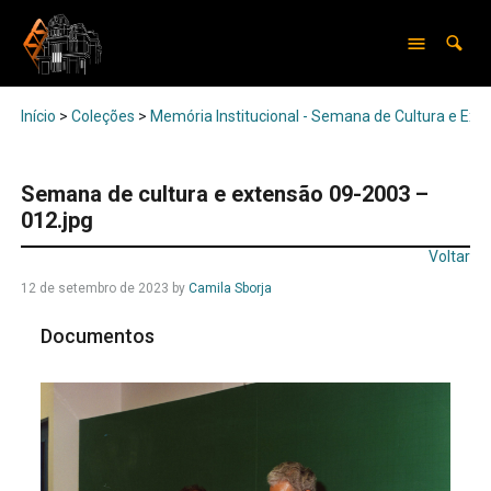
Início
>
Coleções
>
Memória Institucional - Semana de Cultura e Ext
Semana de cultura e extensão 09-2003 –
012.jpg
Voltar
12 de setembro de 2023
by
Camila Sborja
Documentos