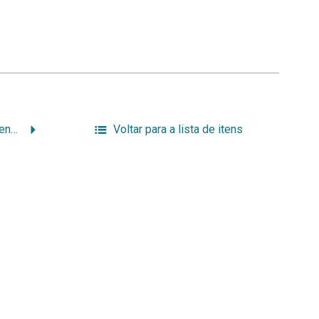
Semana de cultura e extensão 09-2003 – 050.jpg
Voltar para a lista de itens