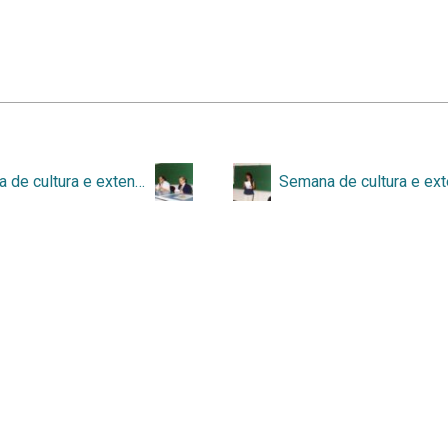
Semana de cultura e extensão 09-2003 – 048.jpg
ess
e
Tainacan
.