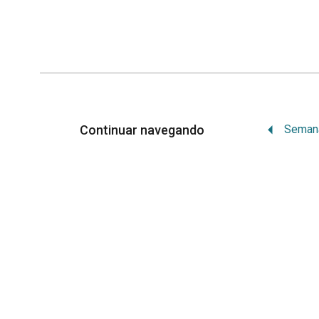
Continuar navegando
Memória Institucional
Orgulhosamente desenvolvido por
WordPr